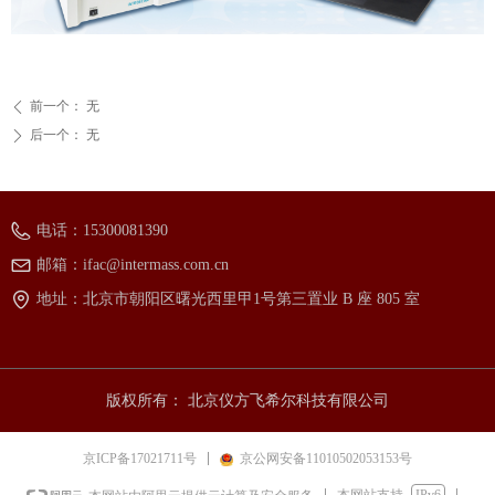
前一个：
无
ꄴ
后一个：
无
ꄲ
电话：
15300081390
邮箱：
ifac@intermass.com.cn
地址：
北京市朝阳区曙光西里甲1号第三置业 B 座 805 室
版权所有：
北京仪方飞希尔科技有限公司
京ICP备17021711号
京公网安备11010502053153号
本网站支持
IPv6